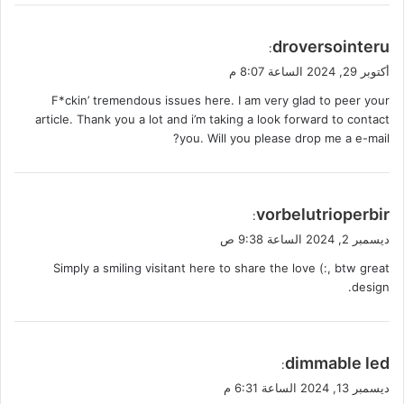
ي
droversointeru
:
ق
أكتوبر 29, 2024 الساعة 8:07 م
و
F*ckin’ tremendous issues here. I am very glad to peer your
ل
article. Thank you a lot and i’m taking a look forward to contact
you. Will you please drop me a e-mail?
ي
vorbelutrioperbir
:
ق
ديسمبر 2, 2024 الساعة 9:38 ص
و
Simply a smiling visitant here to share the love (:, btw great
ل
design.
ي
dimmable led
:
ق
ديسمبر 13, 2024 الساعة 6:31 م
و