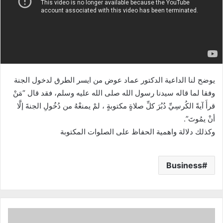
يوضح لنا الداعية الدكتور عماد عوض من ايسر الطرق لدخول الجنة
وفقا لما قاله سيدنا رسول الله صلى الله عليه وسلم، فقد قال “مَنْ
قرأَ آيةً الكُرسِيِّ دُبُرَ كلِّ صلاةٍ مكتوبةٍ ، لمْ يمنعْهُ من دُخُولِ الجنةَ إلَّا
أنْ يمُوتَ”.
وكذلك دلالة واهمية الحفاظ على الصلوات المكتوبة
Business