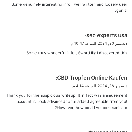
Some genuinely interesting info , well written and loosely user
ل
genial.
ي
seo experts usa
:
ق
ديسمبر 20, 2024 الساعة 10:47 م
و
Some truly wonderful info , Sword lily I discovered this.
ل
ي
CBD Tropfen Online Kaufen
:
ق
ديسمبر 28, 2024 الساعة 4:14 م
و
Thank you for the auspicious writeup. It in fact was a amusement
ل
account it. Look advanced to far added agreeable from you!
However, how could we communicate?
ي