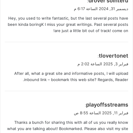
drover sointeru
:
ق
ديسمبر 31, 2024 الساعة 6:17 م
و
Hey, you used to write fantastic, but the last several posts have
ل
been kinda boringK I miss your great writings. Past several posts
are just a little bit out of track! come on!
ي
tlovertonet
:
ق
فبراير 3, 2025 الساعة 2:02 م
و
After all, what a great site and informative posts, I will upload
ل
inbound link – bookmark this web site? Regards, Reader.
ي
playoffsstreams
:
ق
فبراير 11, 2025 الساعة 8:55 ص
و
Thanks a bunch for sharing this with all of us you really know
ل
what you are talking about! Bookmarked. Please also visit my site