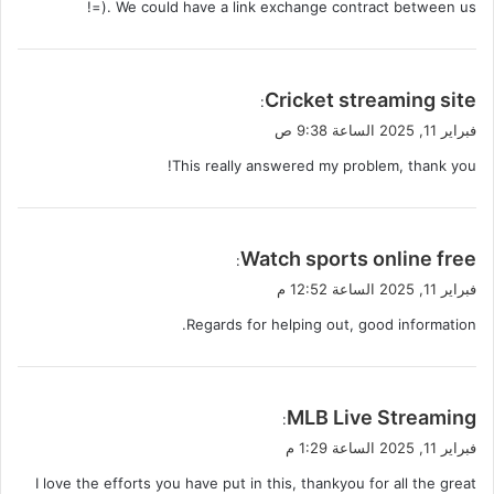
=). We could have a link exchange contract between us!
ي
Cricket streaming site
:
ق
فبراير 11, 2025 الساعة 9:38 ص
و
This really answered my problem, thank you!
ل
ي
Watch sports online free
:
ق
فبراير 11, 2025 الساعة 12:52 م
و
Regards for helping out, good information.
ل
ي
MLB Live Streaming
:
ق
فبراير 11, 2025 الساعة 1:29 م
و
I love the efforts you have put in this, thankyou for all the great
ل