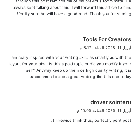
through this post reminds me of my previous room mate! He
always kept talking about this. I will forward this article to him.
Pretty sure he will have a good read. Thank you for sharing!
ي
Tools For Creators
:
ق
أبريل 11, 2025 الساعة 6:17 م
و
I am really inspired with your writing skills as smartly as with the
ل
layout for your blog. Is this a paid topic or did you modify it your
self? Anyway keep up the nice high quality writing, it is
!
uncommon to see a great weblog like this one today.
ي
drover sointeru
:
ق
أبريل 11, 2025 الساعة 10:05 م
و
I likewise think thus, perfectly pent post! .
ل