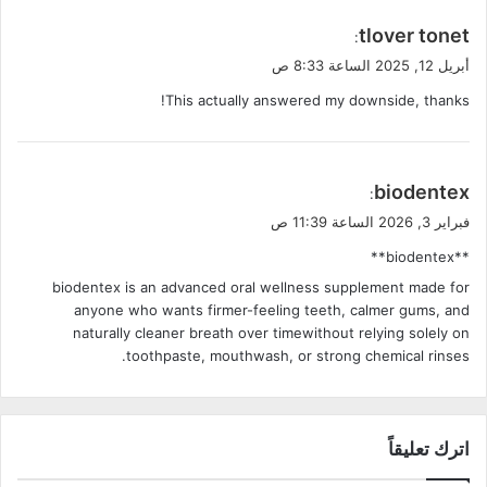
ي
tlover tonet
:
ق
أبريل 12, 2025 الساعة 8:33 ص
و
This actually answered my downside, thanks!
ل
ي
biodentex
:
ق
فبراير 3, 2026 الساعة 11:39 ص
و
**biodentex**
ل
biodentex is an advanced oral wellness supplement made for
anyone who wants firmer-feeling teeth, calmer gums, and
naturally cleaner breath over timewithout relying solely on
toothpaste, mouthwash, or strong chemical rinses.
اترك تعليقاً