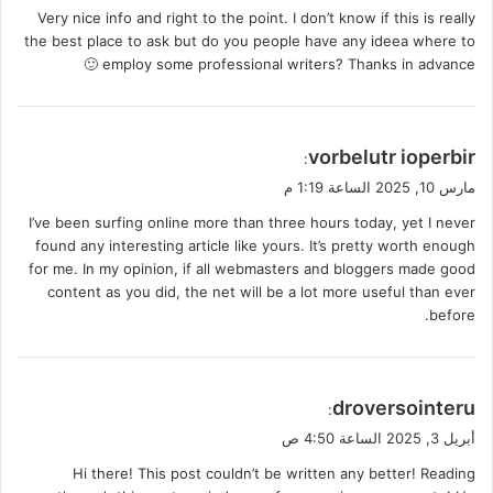
Very nice info and right to the point. I don’t know if this is really
ل
the best place to ask but do you people have any ideea where to
employ some professional writers? Thanks in advance 🙂
ي
vorbelutr ioperbir
:
ق
مارس 10, 2025 الساعة 1:19 م
و
I’ve been surfing online more than three hours today, yet I never
ل
found any interesting article like yours. It’s pretty worth enough
for me. In my opinion, if all webmasters and bloggers made good
content as you did, the net will be a lot more useful than ever
before.
ي
droversointeru
:
ق
أبريل 3, 2025 الساعة 4:50 ص
و
Hi there! This post couldn’t be written any better! Reading
ل