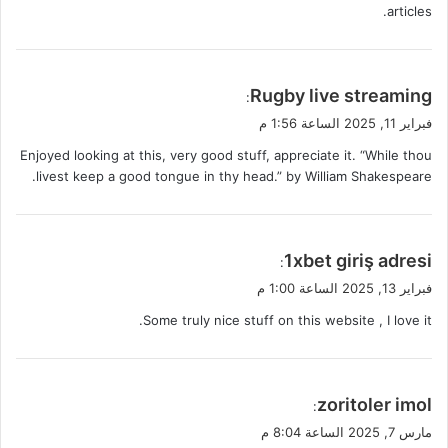
articles.
ي
Rugby live streaming
:
ق
فبراير 11, 2025 الساعة 1:56 م
و
Enjoyed looking at this, very good stuff, appreciate it. “While thou
ل
livest keep a good tongue in thy head.” by William Shakespeare.
ي
1xbet giriş adresi
:
ق
فبراير 13, 2025 الساعة 1:00 م
و
Some truly nice stuff on this website , I love it.
ل
ي
zoritoler imol
:
ق
مارس 7, 2025 الساعة 8:04 م
و